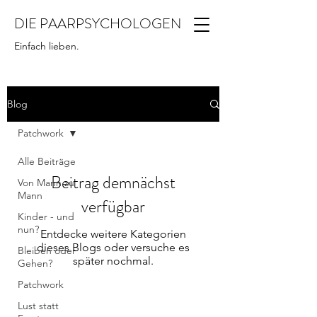
DIE PAARPSYCHOLOGEN
Einfach lieben.
Blog
Patchwork
Alle Beiträge
Beitrag demnächst
Von Mann zu
Mann
verfügbar
Kinder - und
nun?
Entdecke weitere Kategorien
dieses Blogs oder versuche es
Bleiben oder
später nochmal.
Gehen?
Patchwork
Lust statt